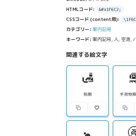
HTMLコード:
&#x1F6C2;
CSSコード (content用):
\1F6
カテゴリー:
案内記号
キーワード:
案内記号, 人, 空港,
関連する絵文字
🛃

税関
手荷物
🚼
