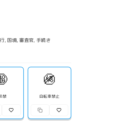
, 国境, 審査官, 手続き
🔞
🚳
18禁
自転車禁止