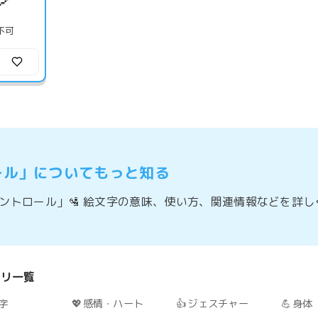
不可
ール」についてもっと知る
ントロール」🛂 絵文字の意味、使い方、関連情報などを詳
ゴリ一覧
字
💖
感情・ハート
👍
ジェスチャー
💪
身体