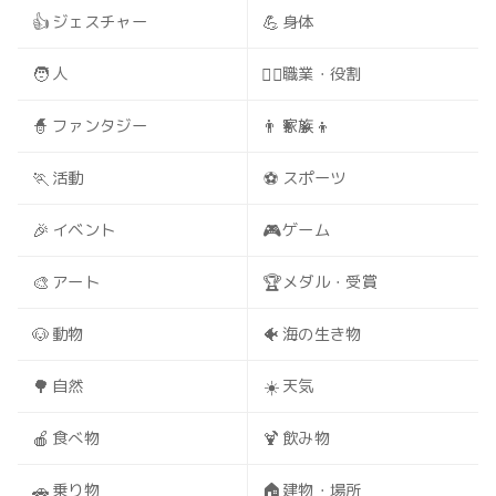
👍
💪
ジェスチャー
身体
🧑
🧑‍⚕️
人
職業・役割
🧙
👨‍👩‍👧‍👦
ファンタジー
家族
🏃
⚽
活動
スポーツ
🎉
🎮
イベント
ゲーム
🎨
🏆
アート
メダル・受賞
🐶
🐠
動物
海の生き物
🌳
☀️
自然
天気
🍎
🍹
食べ物
飲み物
🚗
🏠
乗り物
建物・場所