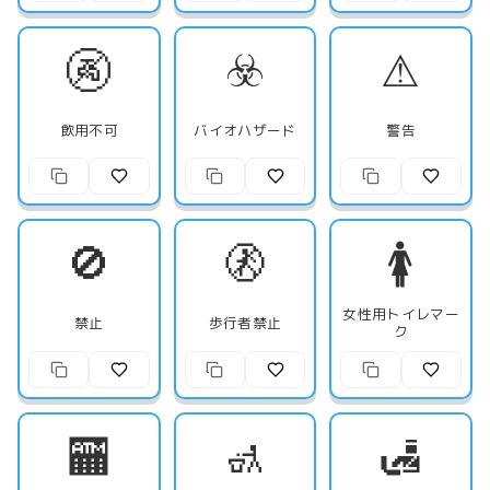
🚱
☣️
⚠
飲用不可
バイオハザード
警告
🚫
🚷
🚺
女性用トイレマー
禁止
歩行者禁止
ク
🏧
🚮
🛃