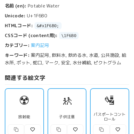
名前 (en):
Potable Water
Unicode:
U+1F6B0
HTMLコード:
&#x1F6B0;
CSSコード (content用):
\1F6B0
カテゴリー:
案内記号
キーワード:
案内記号, 飲料水, 飲める水, 水道, 公共施設, 給
水所, ポット, 蛇口, マーク, 安全, 水分補給, ピクトグラム
関連する絵文字
☢️
🚸
🛂
パスポートコント
放射能
子供注意
ロール