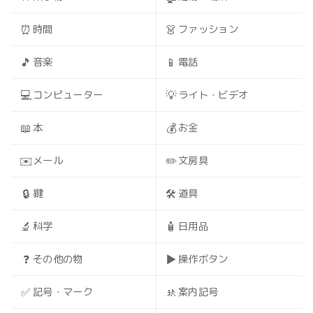
⏰
👗
時間
ファッション
🎵
📱
音楽
電話
💻
💡
コンピューター
ライト・ビデオ
📖
💰
本
お金
✉️
✏️
メール
文房具
🔒
🛠️
鍵
道具
🔬
🧴
科学
日用品
❓
▶️
その他の物
操作ボタン
✅
🚸
記号・マーク
案内記号