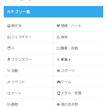
カテゴリ一覧
😀
💖
顔文字
感情・ハート
👍
💪
ジェスチャー
身体
🧑
🧑‍⚕️
人
職業・役割
🧙
👨‍👩‍👧‍👦
ファンタジー
家族
🏃
⚽
活動
スポーツ
🎉
🎮
イベント
ゲーム
🎨
🏆
アート
メダル・受賞
🐶
🐠
動物
海の生き物