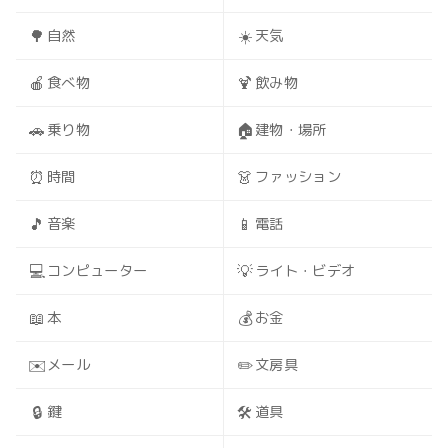
🌳
☀️
自然
天気
🍎
🍹
食べ物
飲み物
🚗
🏠
乗り物
建物・場所
⏰
👗
時間
ファッション
🎵
📱
音楽
電話
💻
💡
コンピューター
ライト・ビデオ
📖
💰
本
お金
✉️
✏️
メール
文房具
🔒
🛠️
鍵
道具