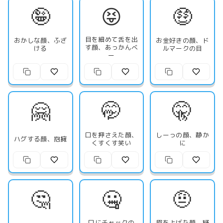
🤪
😝
🤑
目を細めて舌を出
おかしな顔、ふざ
お金好きの顔、ド
す顔、あっかんべ
ける
ルマークの目
ー
🤗
🤭
🤫
口を押さえた顔、
しーっの顔、静か
ハグする顔、抱擁
くすくす笑い
に
🤔
🤐
🤨
口にチャックの
眉を上げた顔、疑