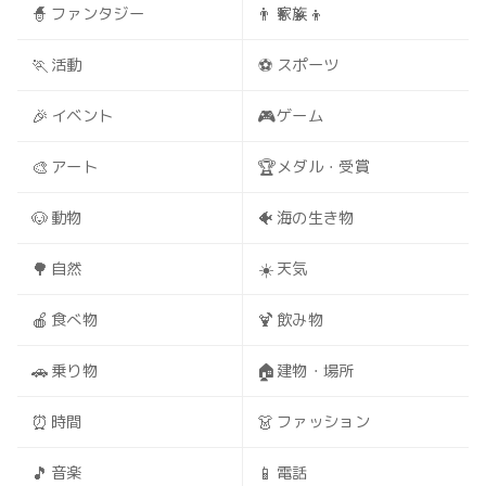
🧙
👨‍👩‍👧‍👦
ファンタジー
家族
🏃
⚽
活動
スポーツ
🎉
🎮
イベント
ゲーム
🎨
🏆
アート
メダル・受賞
🐶
🐠
動物
海の生き物
🌳
☀️
自然
天気
🍎
🍹
食べ物
飲み物
🚗
🏠
乗り物
建物・場所
⏰
👗
時間
ファッション
🎵
📱
音楽
電話