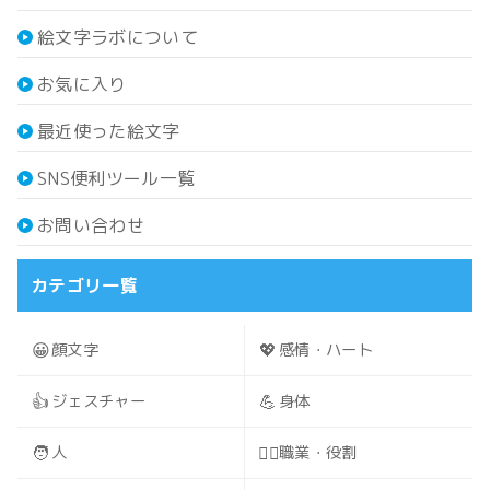
絵文字ラボについて
お気に入り
最近使った絵文字
SNS便利ツール一覧
お問い合わせ
カテゴリ一覧
😀
💖
顔文字
感情・ハート
👍
💪
ジェスチャー
身体
🧑
🧑‍⚕️
人
職業・役割