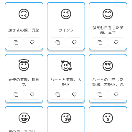
🙃
😉
😊
微笑む目をした笑
逆さまの顔、冗談
ウインク
顔、幸せ
😇
🥰
😍
天使の笑顔、無邪
ハートと笑顔、大
ハートの目をした
気
好き
笑顔、大好き、恋
🤩
😘
😗
星の目、すごい、