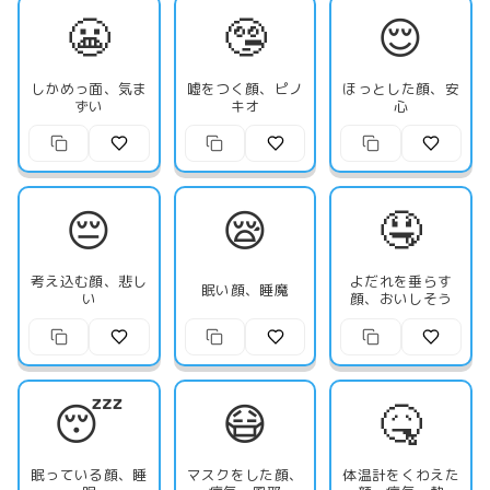
😬
🤥
😌
しかめっ面、気ま
嘘をつく顔、ピノ
ほっとした顔、安
ずい
キオ
心
😔
😪
🤤
考え込む顔、悲し
よだれを垂らす
眠い顔、睡魔
い
顔、おいしそう
😴
😷
🤒
眠っている顔、睡
マスクをした顔、
体温計をくわえた