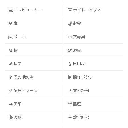
💻
💡
コンピューター
ライト・ビデオ
📖
💰
本
お金
✉️
✏️
メール
文房具
🔒
🛠️
鍵
道具
🔬
🧴
科学
日用品
❓
▶️
その他の物
操作ボタン
✅
🚸
記号・マーク
案内記号
➡️
♈
矢印
星座
🔴
➕
図形
数学記号