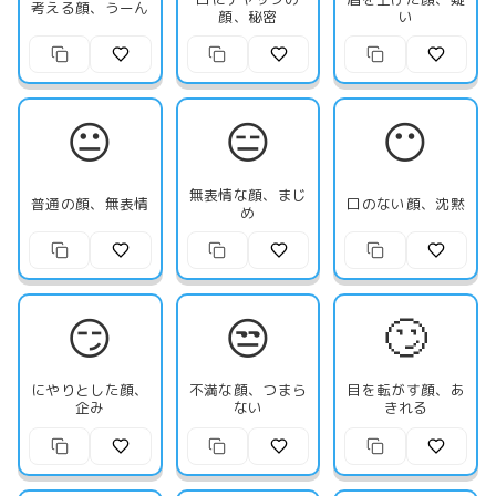
考える顔、うーん
顔、秘密
い
😐
😑
😶
無表情な顔、まじ
普通の顔、無表情
口のない顔、沈黙
め
😏
😒
🙄
にやりとした顔、
不満な顔、つまら
目を転がす顔、あ
企み
ない
きれる