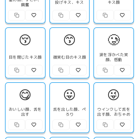
投げキス、キス
キス顔
興奮
😚
😙
🥲
涙を浮かべた笑
目を閉じたキス顔
微笑む目のキス顔
顔、感動
😋
😛
😜
おいしい顔、舌を
舌を出した顔、ぺ
ウインクして舌を
出す
ろり
出す顔、おちゃめ