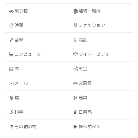
🚗
🏠
乗り物
建物・場所
⏰
👗
時間
ファッション
🎵
📱
音楽
電話
💻
💡
コンピューター
ライト・ビデオ
📖
💰
本
お金
✉️
✏️
メール
文房具
🔒
🛠️
鍵
道具
🔬
🧴
科学
日用品
❓
▶️
その他の物
操作ボタン