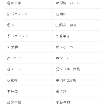
😀
💖
顔文字
感情・ハート
👍
💪
ジェスチャー
身体
🧑
🧑‍⚕️
人
職業・役割
🧙
👨‍👩‍👧‍👦
ファンタジー
家族
🏃
⚽
活動
スポーツ
🎉
🎮
イベント
ゲーム
🎨
🏆
アート
メダル・受賞
🐶
🐠
動物
海の生き物
🌳
☀️
自然
天気
🍎
🍹
食べ物
飲み物