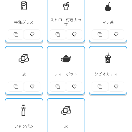
🥛
🥤
🧉
ストロー付きカッ
牛乳グラス
マテ茶
プ
🧊
🫖
🧋
氷
ティーポット
タピオカティー
🍾
🧊
シャンパン
氷