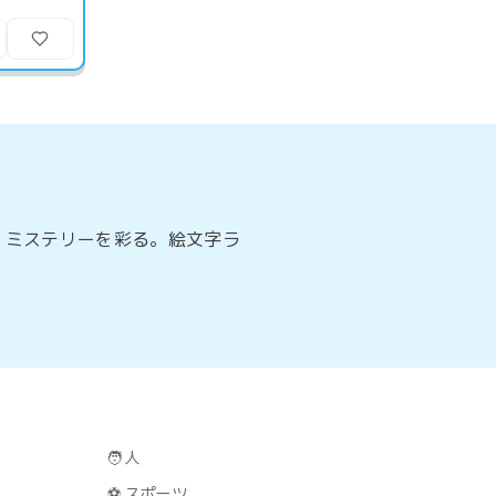
、ミステリーを彩る。絵文字ラ
🧑
人
⚽
スポーツ