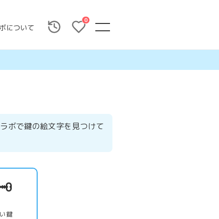
0
ボについて
字ラボで鍵の絵文字を見つけて
️
い鍵