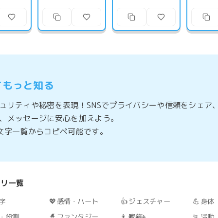
てもっと知る
ュリティや秘密を表現！SNSでプライバシーや信頼をシェア
、メッセージに安心を加えよう。
文字一覧からコピペ可能です。
ゴリ一覧
字
💖
感情・ハート
👍
ジェスチャー
💪
身体
・役割
🧙
ファンタジー
👨‍👩‍👧‍👦
家族
🏃
活動