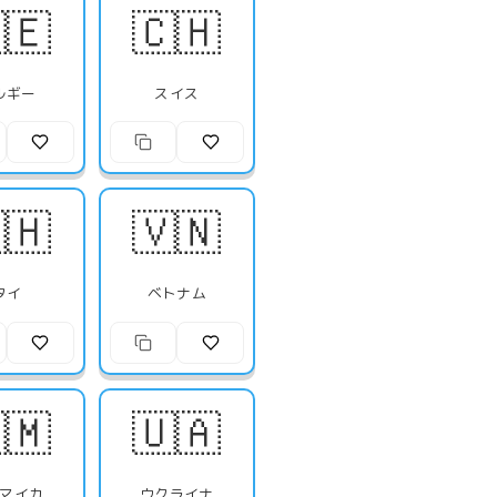
🇪
🇨🇭
ルギー
スイス
🇭
🇻🇳
タイ
ベトナム
🇲
🇺🇦
マイカ
ウクライナ