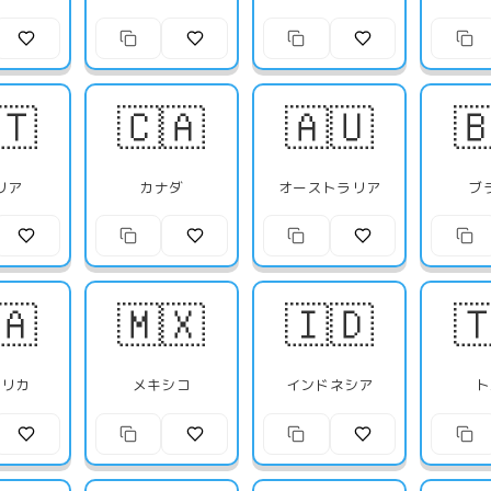
🇹
🇨🇦
🇦🇺

リア
カナダ
オーストラリア
ブ
🇦
🇲🇽
🇮🇩

フリカ
メキシコ
インドネシア
ト