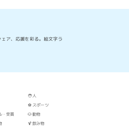
シェア、応援を彩る。絵文字ラ
🧑
人
⚽
スポーツ
ル・受賞
🐶
動物
物
🍹
飲み物