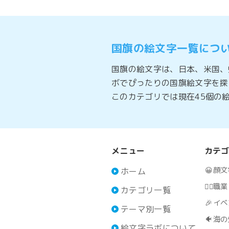
国旗の絵文字一覧につ
国旗の絵文字は、日本、米国、
ボでぴったりの国旗絵文字を探
このカテゴリでは現在45個の
メニュー
カテ
😀
顔文
ホーム
🧑‍⚕️
職業
カテゴリ一覧
🎉
イベ
テーマ別一覧
🐠
海の
絵文字ラボについて