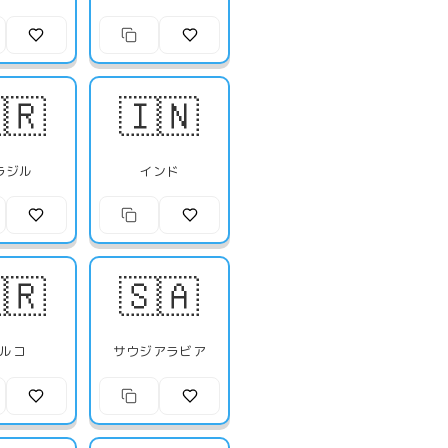
🇷
🇮🇳
ラジル
インド
🇷
🇸🇦
ルコ
サウジアラビア