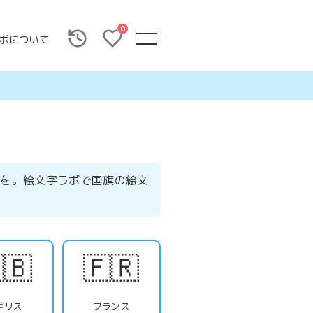
0
ボについて
援を。絵文字ラボで国旗の絵文
🇧
🇫🇷
ギリス
フランス