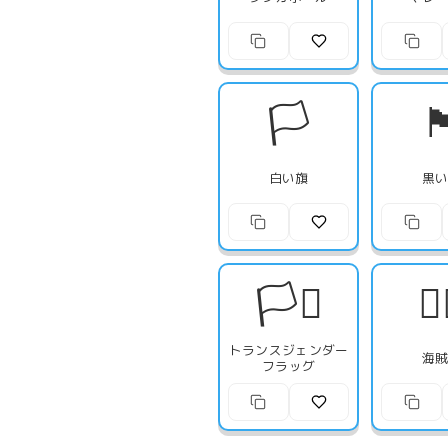
🏳️

白い旗
黒
🏳️‍⚧️
🏴‍
トランスジェンダー
海
フラッグ