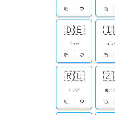
🇩🇪
🇮
ドイツ
イタ
🇷🇺
🇿
ロシア
南ア