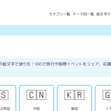
カテゴリ一覧
テーマ別一覧
絵文字ラ
の絵文字で誇りを！SNSで旅行や国際イベントをシェア、応
🇸
🇨🇳
🇰🇷

カ合衆国
中国
韓国
イ