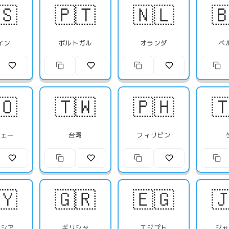
🇸
🇵🇹
🇳🇱

イン
ポルトガル
オランダ
ベ
🇴
🇹🇼
🇵🇭

ウェー
台湾
フィリピン
🇾
🇬🇷
🇪🇬

ーシア
ギリシャ
エジプト
ジャ