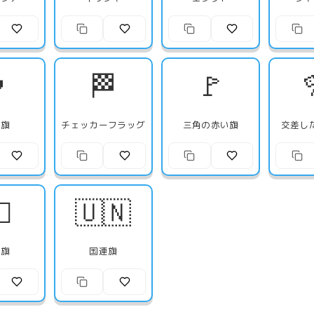

🏁
🚩
い旗
チェッカーフラッグ
三角の赤い旗
交差し
☠️
🇺🇳
賊旗
国連旗