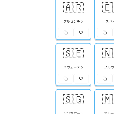
🇦🇷
🇪
アルゼンチン
スペ
🇸🇪
🇳
スウェーデン
ノル
🇸🇬
🇲
シンガポール
マレ