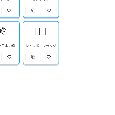
🎌
🏳️‍🌈
た日本の旗
レインボーフラッグ