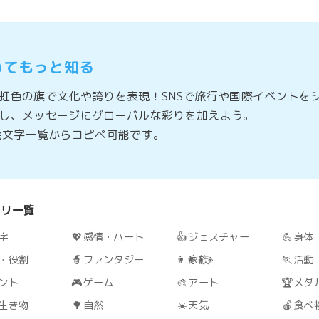
いてもっと知る
虹色の旗で文化や誇りを表現！SNSで旅行や国際イベントを
し、メッセージにグローバルな彩りを加えよう。
絵文字一覧からコピペ可能です。
ゴリ一覧
字
💖
感情・ハート
👍
ジェスチャー
💪
身体
・役割
🧙
ファンタジー
👨‍👩‍👧‍👦
家族
🏃
活動
ント
🎮
ゲーム
🎨
アート
🏆
メダ
生き物
🌳
自然
☀️
天気
🍎
食べ