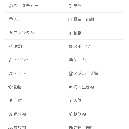
👍
💪
ジェスチャー
身体
🧑
🧑‍⚕️
人
職業・役割
🧙
👨‍👩‍👧‍👦
ファンタジー
家族
🏃
⚽
活動
スポーツ
🎉
🎮
イベント
ゲーム
🎨
🏆
アート
メダル・受賞
🐶
🐠
動物
海の生き物
🌳
☀️
自然
天気
🍎
🍹
食べ物
飲み物
🚗
🏠
乗り物
建物・場所