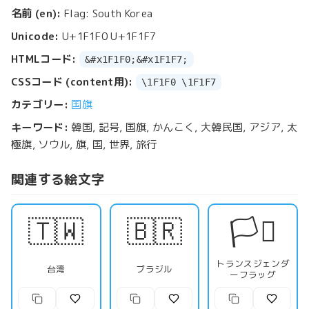
名前 (en):
Flag: South Korea
Unicode:
U+1F1F0 U+1F1F7
HTMLコード:
&#x1F1F0;&#x1F1F7;
CSSコード (content用):
\1F1F0 \1F1F7
カテゴリー:
国旗
キーワード:
韓国, 記号, 国旗, かんこく, 大韓民国, アジア, 太
極旗, ソウル, 旗, 国, 世界, 旅行
関連する絵文字
🇹🇼
🇧🇷
🏳️‍⚧️
トランスジェンダ
台湾
ブラジル
ーフラッグ