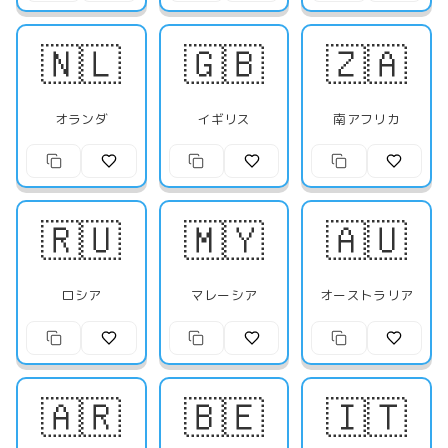
🇳🇱
🇬🇧
🇿🇦
オランダ
イギリス
南アフリカ
🇷🇺
🇲🇾
🇦🇺
ロシア
マレーシア
オーストラリア
🇦🇷
🇧🇪
🇮🇹