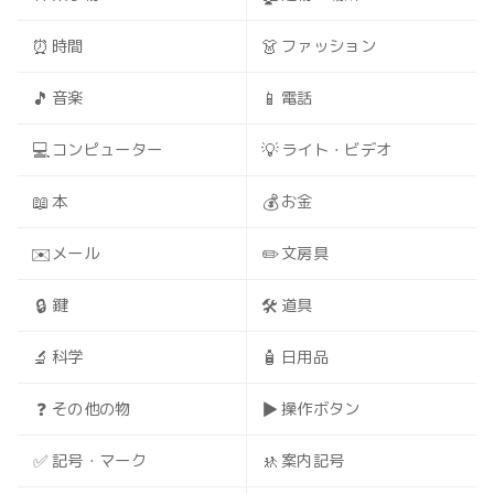
⏰
👗
時間
ファッション
🎵
📱
音楽
電話
💻
💡
コンピューター
ライト・ビデオ
📖
💰
本
お金
✉️
✏️
メール
文房具
🔒
🛠️
鍵
道具
🔬
🧴
科学
日用品
❓
▶️
その他の物
操作ボタン
✅
🚸
記号・マーク
案内記号