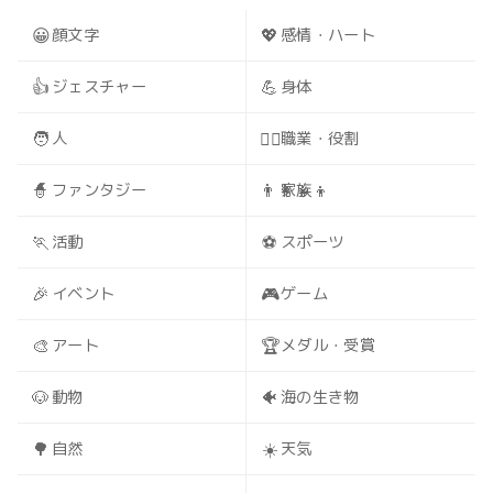
😀
💖
顔文字
感情・ハート
👍
💪
ジェスチャー
身体
🧑
🧑‍⚕️
人
職業・役割
🧙
👨‍👩‍👧‍👦
ファンタジー
家族
🏃
⚽
活動
スポーツ
🎉
🎮
イベント
ゲーム
🎨
🏆
アート
メダル・受賞
🐶
🐠
動物
海の生き物
🌳
☀️
自然
天気