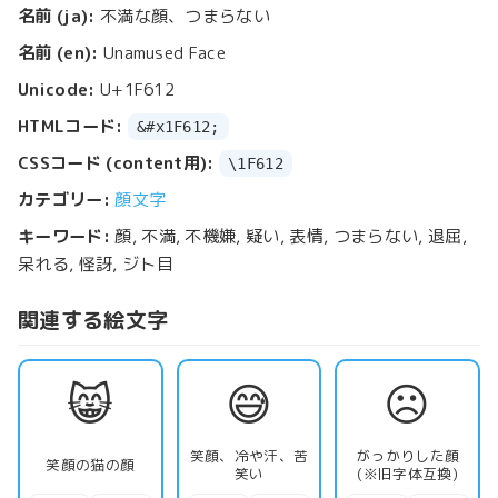
名前 (ja):
不満な顔、つまらない
名前 (en):
Unamused Face
Unicode:
U+1F612
HTMLコード:
&#x1F612;
CSSコード (content用):
\1F612
カテゴリー:
顔文字
キーワード:
顔, 不満, 不機嫌, 疑い, 表情, つまらない, 退屈,
呆れる, 怪訝, ジト目
関連する絵文字
😸
😅
☹️
笑顔、冷や汗、苦
がっかりした顔
笑顔の猫の顔
笑い
(※旧字体互換)