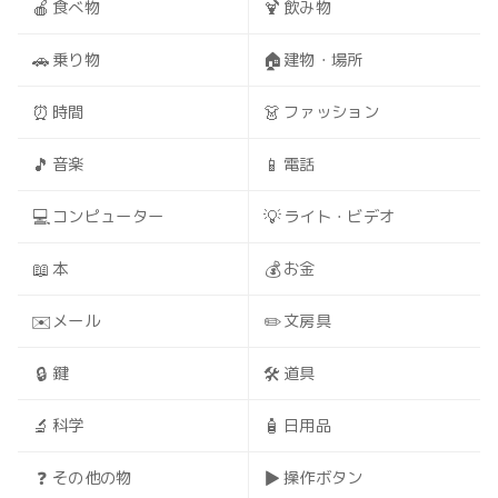
🍎
🍹
食べ物
飲み物
🚗
🏠
乗り物
建物・場所
⏰
👗
時間
ファッション
🎵
📱
音楽
電話
💻
💡
コンピューター
ライト・ビデオ
📖
💰
本
お金
✉️
✏️
メール
文房具
🔒
🛠️
鍵
道具
🔬
🧴
科学
日用品
❓
▶️
その他の物
操作ボタン