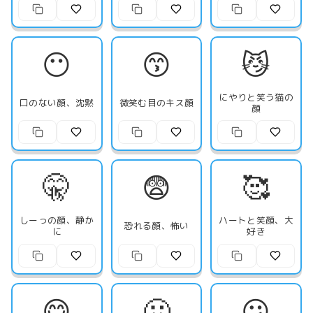
😶
😙
😼
にやりと笑う猫の
口のない顔、沈黙
微笑む目のキス顔
顔
🤫
😨
🥰
しーっの顔、静か
ハートと笑顔、大
恐れる顔、怖い
に
好き
😋
🤢
😕