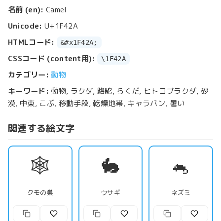
名前 (en):
Camel
Unicode:
U+1F42A
HTMLコード:
&#x1F42A;
CSSコード (content用):
\1F42A
カテゴリー:
動物
キーワード:
動物, ラクダ, 駱駝, らくだ, ヒトコブラクダ, 砂
漠, 中東, こぶ, 移動手段, 乾燥地帯, キャラバン, 暑い
関連する絵文字
🕸️
🐇
🐁
クモの巣
ウサギ
ネズミ