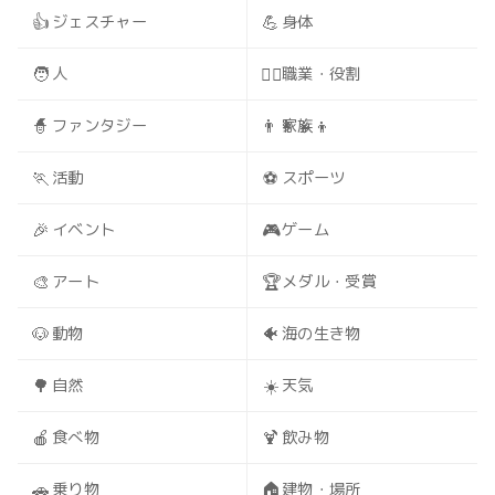
👍
💪
ジェスチャー
身体
🧑
🧑‍⚕️
人
職業・役割
🧙
👨‍👩‍👧‍👦
ファンタジー
家族
🏃
⚽
活動
スポーツ
🎉
🎮
イベント
ゲーム
🎨
🏆
アート
メダル・受賞
🐶
🐠
動物
海の生き物
🌳
☀️
自然
天気
🍎
🍹
食べ物
飲み物
🚗
🏠
乗り物
建物・場所