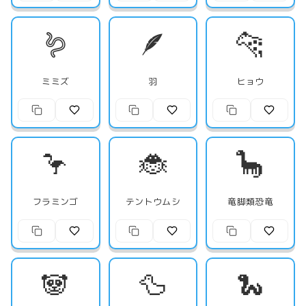
🪱
🪶
🐆
ミミズ
羽
ヒョウ
🦩
🐞
🦕
フラミンゴ
テントウムシ
竜脚類恐竜
🐼
🦆
🐍