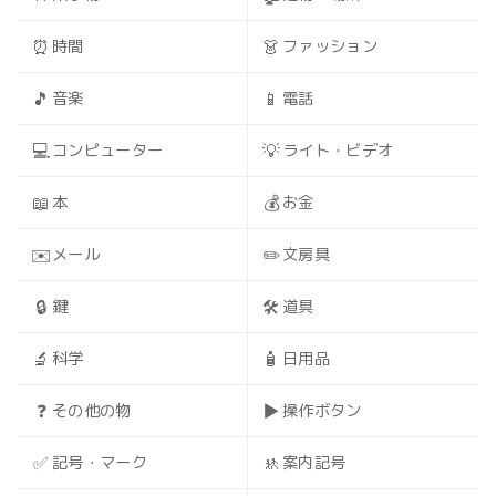
⏰
👗
時間
ファッション
🎵
📱
音楽
電話
💻
💡
コンピューター
ライト・ビデオ
📖
💰
本
お金
✉️
✏️
メール
文房具
🔒
🛠️
鍵
道具
🔬
🧴
科学
日用品
❓
▶️
その他の物
操作ボタン
✅
🚸
記号・マーク
案内記号