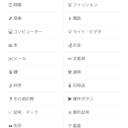
⏰
👗
時間
ファッション
🎵
📱
音楽
電話
💻
💡
コンピューター
ライト・ビデオ
📖
💰
本
お金
✉️
✏️
メール
文房具
🔒
🛠️
鍵
道具
🔬
🧴
科学
日用品
❓
▶️
その他の物
操作ボタン
✅
🚸
記号・マーク
案内記号
➡️
♈
矢印
星座