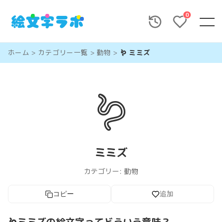
0
ホーム
>
カテゴリー一覧
>
動物
>
🪱 ミミズ
🪱
ミミズ
カテゴリー:
動物
コピー
追加
🪱ミミズの絵文字ってどういう意味？