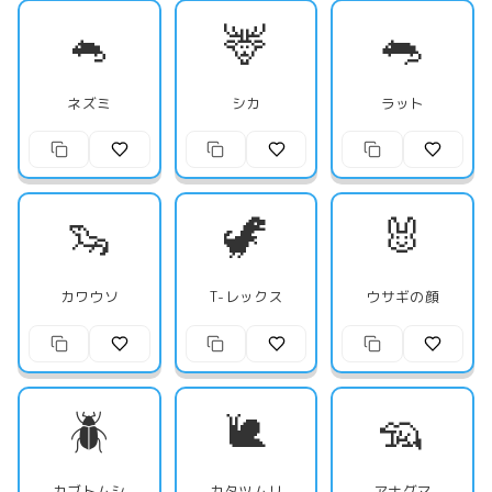
🐁
🦌
🐀
ネズミ
シカ
ラット
🦦
🦖
🐰
カワウソ
T-レックス
ウサギの顔
🪲
🐌
🦡
カブトムシ
カタツムリ
アナグマ