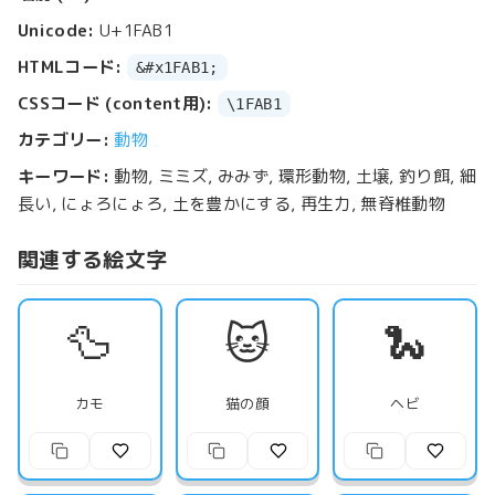
Unicode:
U+1FAB1
HTMLコード:
&#x1FAB1;
CSSコード (content用):
\1FAB1
カテゴリー:
動物
キーワード:
動物, ミミズ, みみず, 環形動物, 土壌, 釣り餌, 細
長い, にょろにょろ, 土を豊かにする, 再生力, 無脊椎動物
関連する絵文字
🦆
🐱
🐍
カモ
猫の顔
ヘビ