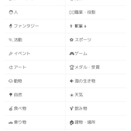
🧑
🧑‍⚕️
人
職業・役割
🧙
👨‍👩‍👧‍👦
ファンタジー
家族
🏃
⚽
活動
スポーツ
🎉
🎮
イベント
ゲーム
🎨
🏆
アート
メダル・受賞
🐶
🐠
動物
海の生き物
🌳
☀️
自然
天気
🍎
🍹
食べ物
飲み物
🚗
🏠
乗り物
建物・場所