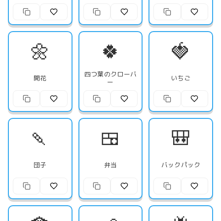
🌼
🍀
🍓
四つ葉のクローバ
開花
いちご
ー
🍡
🍱
🎒
団子
弁当
バックパック