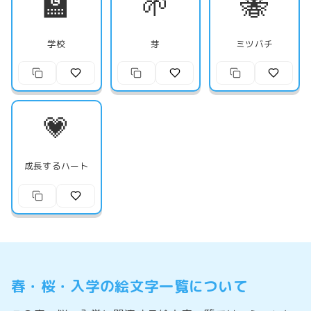
🏫
🌱
🐝
学校
芽
ミツバチ
💗
成長するハート
春・桜・入学の絵文字一覧について