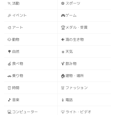
🏃
⚽
活動
スポーツ
🎉
🎮
イベント
ゲーム
🎨
🏆
アート
メダル・受賞
🐶
🐠
動物
海の生き物
🌳
☀️
自然
天気
🍎
🍹
食べ物
飲み物
🚗
🏠
乗り物
建物・場所
⏰
👗
時間
ファッション
🎵
📱
音楽
電話
💻
💡
コンピューター
ライト・ビデオ