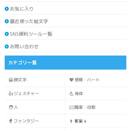
お気に入り
最近使った絵文字
SNS便利ツール一覧
お問い合わせ
カテゴリ一覧
😀
💖
顔文字
感情・ハート
👍
💪
ジェスチャー
身体
🧑
🧑‍⚕️
人
職業・役割
🧙
👨‍👩‍👧‍👦
ファンタジー
家族