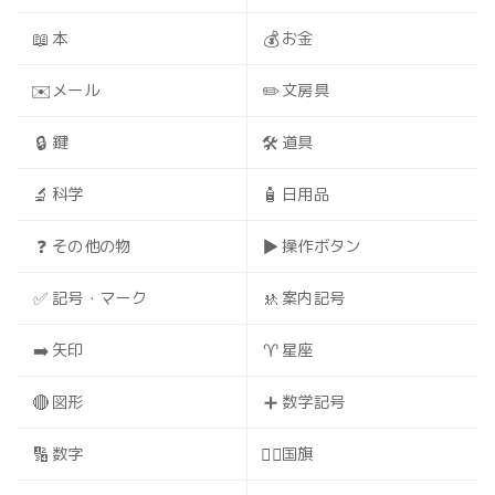
📖
💰
本
お金
✉️
✏️
メール
文房具
🔒
🛠️
鍵
道具
🔬
🧴
科学
日用品
❓
▶️
その他の物
操作ボタン
✅
🚸
記号・マーク
案内記号
➡️
♈
矢印
星座
🔴
➕
図形
数学記号
🔢
🏳️‍🌈
数字
国旗