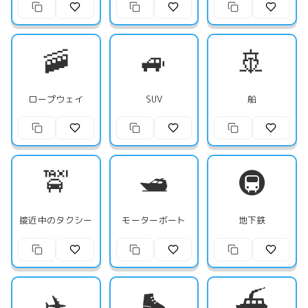
🚠
🚙
🚢
ロープウェイ
SUV
船
🚖
🛥️
🚇
接近中のタクシー
モーターボート
地下鉄
✈️
🛼
⛴️