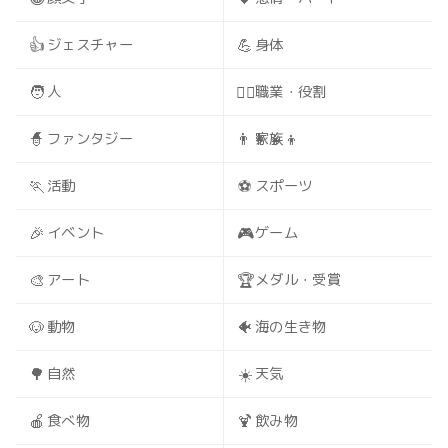
👍
💪
ジェスチャー
身体
🧑
🧑‍⚕️
人
職業・役割
🧙
👨‍👩‍👧‍👦
ファンタジー
家族
🏃
⚽
活動
スポーツ
🎉
🎮
イベント
ゲーム
🎨
🏆
アート
メダル・受賞
🐶
🐠
動物
海の生き物
🌳
☀️
自然
天気
🍎
🍹
食べ物
飲み物