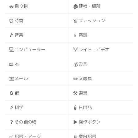
🚗
🏠
乗り物
建物・場所
⏰
👗
時間
ファッション
🎵
📱
音楽
電話
💻
💡
コンピューター
ライト・ビデオ
📖
💰
本
お金
✉️
✏️
メール
文房具
🔒
🛠️
鍵
道具
🔬
🧴
科学
日用品
❓
▶️
その他の物
操作ボタン
✅
🚸
記号・マーク
案内記号