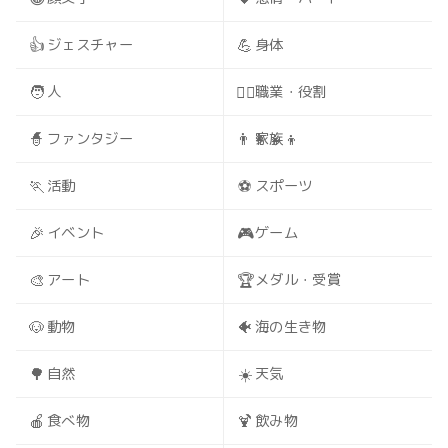
👍
💪
ジェスチャー
身体
🧑
🧑‍⚕️
人
職業・役割
🧙
👨‍👩‍👧‍👦
ファンタジー
家族
🏃
⚽
活動
スポーツ
🎉
🎮
イベント
ゲーム
🎨
🏆
アート
メダル・受賞
🐶
🐠
動物
海の生き物
🌳
☀️
自然
天気
🍎
🍹
食べ物
飲み物