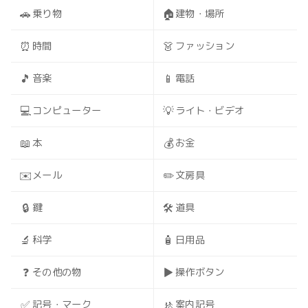
🚗
🏠
乗り物
建物・場所
⏰
👗
時間
ファッション
🎵
📱
音楽
電話
💻
💡
コンピューター
ライト・ビデオ
📖
💰
本
お金
✉️
✏️
メール
文房具
🔒
🛠️
鍵
道具
🔬
🧴
科学
日用品
❓
▶️
その他の物
操作ボタン
✅
🚸
記号・マーク
案内記号