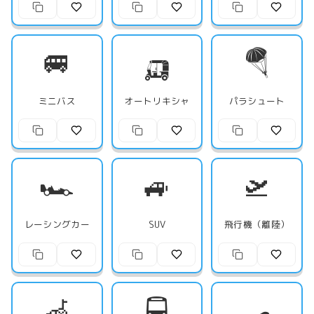
🚐
🛺
🪂
ミニバス
オートリキシャ
パラシュート
🏎️
🚙
🛫
レーシングカー
SUV
飛行機（離陸）
🦽
🚍
🛹