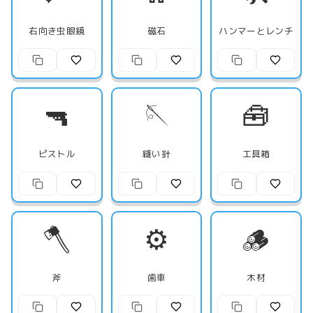
右向き虫眼鏡
磁石
ハンマーとレンチ
🔫
🪡
🧰
ピストル
縫い針
工具箱
🪓
⚙️
🪵
斧
歯車
木材