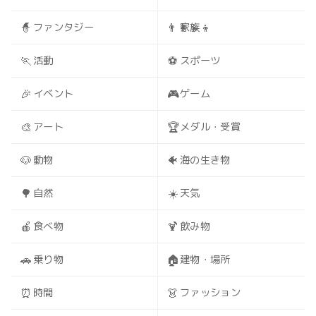
🧙
👨‍👩‍👧‍👦
ファンタジー
家族
🏃
⚽
活動
スポーツ
🎉
🎮
イベント
ゲーム
🎨
🏆
アート
メダル・受賞
🐶
🐠
動物
海の生き物
🌳
☀️
自然
天気
🍎
🍹
食べ物
飲み物
🚗
🏠
乗り物
建物・場所
⏰
👗
時間
ファッション