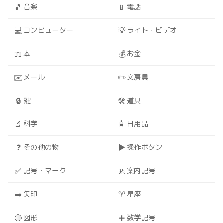
🎵
📱
音楽
電話
💻
💡
コンピューター
ライト・ビデオ
📖
💰
本
お金
✉️
✏️
メール
文房具
🔒
🛠️
鍵
道具
🔬
🧴
科学
日用品
❓
▶️
その他の物
操作ボタン
✅
🚸
記号・マーク
案内記号
➡️
♈
矢印
星座
🔴
➕
図形
数学記号