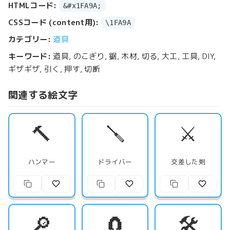
HTMLコード:
&#x1FA9A;
CSSコード (content用):
\1FA9A
カテゴリー:
道具
キーワード:
道具, のこぎり, 鋸, 木材, 切る, 大工, 工具, DIY,
ギザギザ, 引く, 押す, 切断
関連する絵文字
🔨
🪛
⚔️
ハンマー
ドライバー
交差した剣
🔎
🧲
🛠️