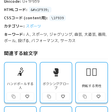
Unicode:
U+1F939
HTMLコード:
&#x1F939;
CSSコード (content用):
\1F939
カテゴリー:
スポーツ
キーワード:
人, スポーツ, ジャグリング, 曲芸, 大道芸, 器用,
ボール, 投げる, パフォーマンス, サーカス
関連する絵文字
🤾
🥊
🤸‍♂️
ハンドボールする
ボクシンググロー
側転する男性
人
ブ