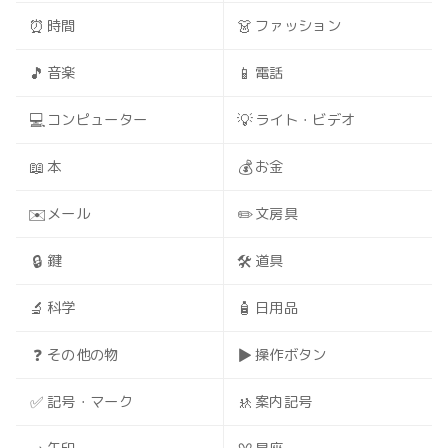
⏰
👗
時間
ファッション
🎵
📱
音楽
電話
💻
💡
コンピューター
ライト・ビデオ
📖
💰
本
お金
✉️
✏️
メール
文房具
🔒
🛠️
鍵
道具
🔬
🧴
科学
日用品
❓
▶️
その他の物
操作ボタン
✅
🚸
記号・マーク
案内記号