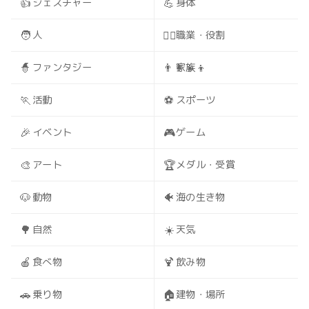
👍
💪
ジェスチャー
身体
🧑
🧑‍⚕️
人
職業・役割
🧙
👨‍👩‍👧‍👦
ファンタジー
家族
🏃
⚽
活動
スポーツ
🎉
🎮
イベント
ゲーム
🎨
🏆
アート
メダル・受賞
🐶
🐠
動物
海の生き物
🌳
☀️
自然
天気
🍎
🍹
食べ物
飲み物
🚗
🏠
乗り物
建物・場所