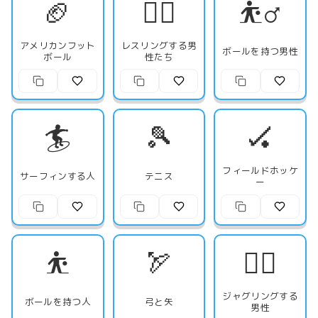
🏈
🤼‍♂️
⛹️‍♂️
アメリカンフット
レスリングする男
ボールを持つ男性
ボール
性たち
🏄
🎾
🏑
フィールドホッケ
サーフィンする人
テニス
ー
⛹️
🏹
🤹‍♂️
ジャグリングする
ボールを持つ人
弓と矢
男性