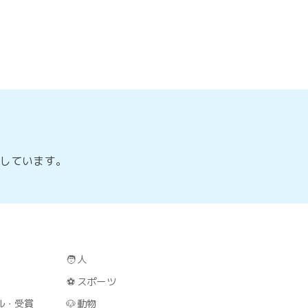
説しています。
🧑
人
⚽
スポーツ
ル・受賞
🐶
動物