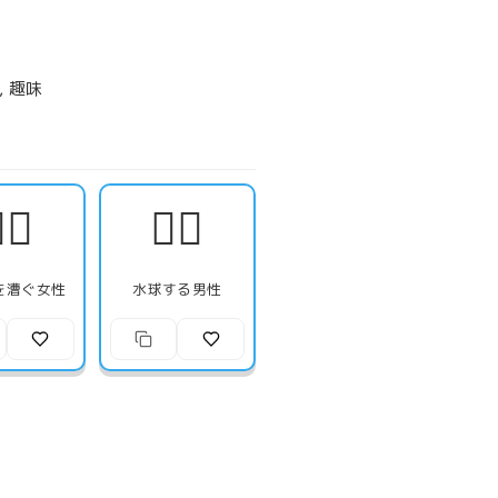
, 趣味
‍♀️
🤽‍♂️
を漕ぐ女性
水球する男性