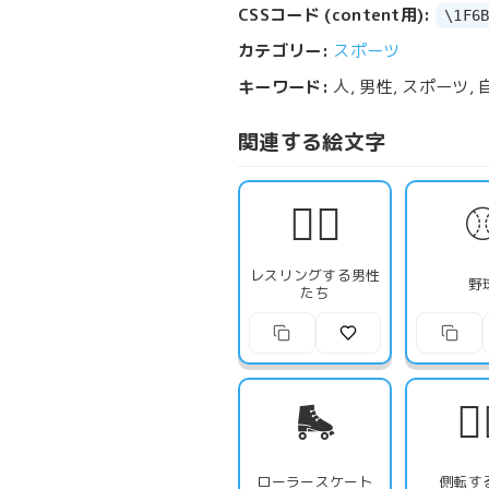
CSSコード (content用):
\1F6
カテゴリー:
スポーツ
キーワード:
人, 男性, スポーツ,
関連する絵文字
🤼‍♂️
レスリングする男性
野
たち
🛼
🤸‍
ローラースケート
側転す