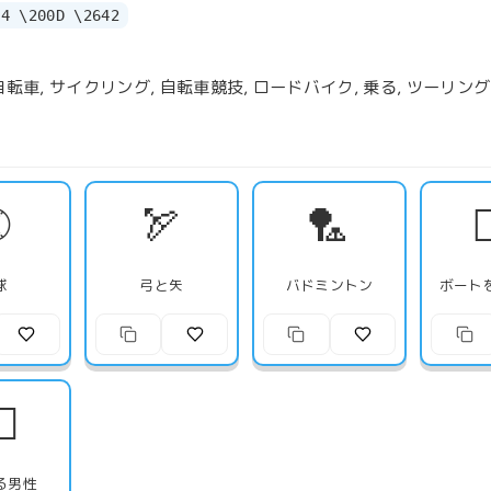
B4 \200D \2642
 自転車, サイクリング, 自転車競技, ロードバイク, 乗る, ツーリング
⚾
🏹
🏸

球
弓と矢
バドミントン
ボート
♂️
る男性