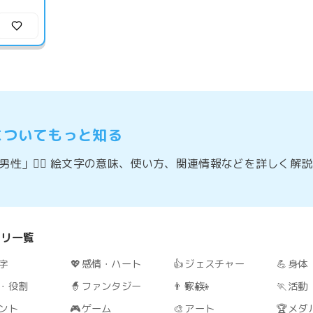
についてもっと知る
性」🚴‍♂️ 絵文字の意味、使い方、関連情報などを詳しく解
ゴリ一覧
字
💖
感情・ハート
👍
ジェスチャー
💪
身体
・役割
🧙
ファンタジー
👨‍👩‍👧‍👦
家族
🏃
活動
ント
🎮
ゲーム
🎨
アート
🏆
メダ