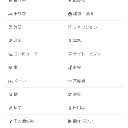
🍎
🍹
食べ物
飲み物
🚗
🏠
乗り物
建物・場所
⏰
👗
時間
ファッション
🎵
📱
音楽
電話
💻
💡
コンピューター
ライト・ビデオ
📖
💰
本
お金
✉️
✏️
メール
文房具
🔒
🛠️
鍵
道具
🔬
🧴
科学
日用品
❓
▶️
その他の物
操作ボタン