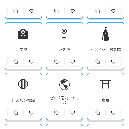
🏫
🚏
🛕
学校
バス停
ヒンドゥー教寺院
🛑
🌎
⛩️
地球（南北アメリ
止まれの標識
鳥居
カ）