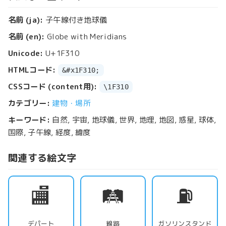
名前 (ja):
子午線付き地球儀
名前 (en):
Globe with Meridians
Unicode:
U+1F310
HTMLコード:
&#x1F310;
CSSコード (content用):
\1F310
カテゴリー:
建物・場所
キーワード:
自然, 宇宙, 地球儀, 世界, 地理, 地図, 惑星, 球体,
国際, 子午線, 経度, 緯度
関連する絵文字
🏬
🛤️
⛽
デパート
線路
ガソリンスタンド