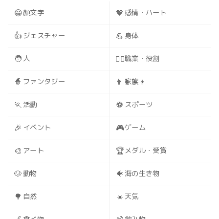
😀
💖
顔文字
感情・ハート
👍
💪
ジェスチャー
身体
🧑
🧑‍⚕️
人
職業・役割
🧙
👨‍👩‍👧‍👦
ファンタジー
家族
🏃
⚽
活動
スポーツ
🎉
🎮
イベント
ゲーム
🎨
🏆
アート
メダル・受賞
🐶
🐠
動物
海の生き物
🌳
☀️
自然
天気