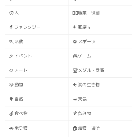
🧑
🧑‍⚕️
人
職業・役割
🧙
👨‍👩‍👧‍👦
ファンタジー
家族
🏃
⚽
活動
スポーツ
🎉
🎮
イベント
ゲーム
🎨
🏆
アート
メダル・受賞
🐶
🐠
動物
海の生き物
🌳
☀️
自然
天気
🍎
🍹
食べ物
飲み物
🚗
🏠
乗り物
建物・場所