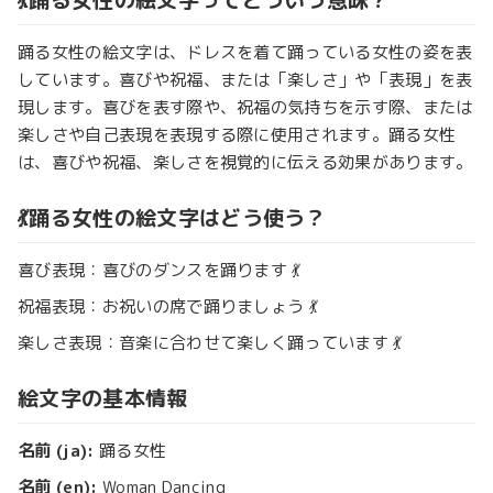
踊る女性の絵文字は、ドレスを着て踊っている女性の姿を表
しています。喜びや祝福、または「楽しさ」や「表現」を表
現します。喜びを表す際や、祝福の気持ちを示す際、または
楽しさや自己表現を表現する際に使用されます。踊る女性
は、喜びや祝福、楽しさを視覚的に伝える効果があります。
💃踊る女性の絵文字はどう使う？
喜び表現：喜びのダンスを踊ります 💃
祝福表現：お祝いの席で踊りましょう 💃
楽しさ表現：音楽に合わせて楽しく踊っています 💃
絵文字の基本情報
名前 (ja):
踊る女性
名前 (en):
Woman Dancing