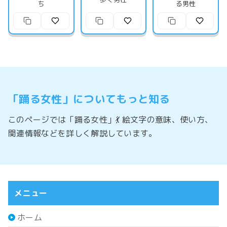
ち
る男性
「踊る女性」についてもっと知る
このページでは「踊る女性」💃 絵文字の意味、使い方、
関連情報などを詳しく解説しています。
メニュー
ホーム