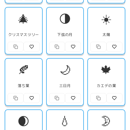
🎄
🌗
☀️
クリスマスツリー
下弦の月
太陽
🍂
🌙
🍁
落ち葉
三日月
カエデの葉
🌒
💧
🌛