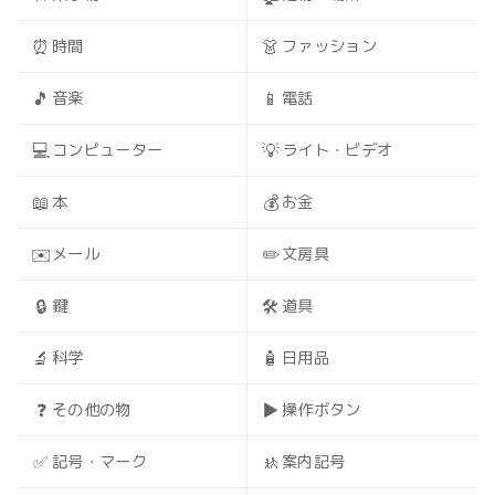
⏰
👗
時間
ファッション
🎵
📱
音楽
電話
💻
💡
コンピューター
ライト・ビデオ
📖
💰
本
お金
✉️
✏️
メール
文房具
🔒
🛠️
鍵
道具
🔬
🧴
科学
日用品
❓
▶️
その他の物
操作ボタン
✅
🚸
記号・マーク
案内記号