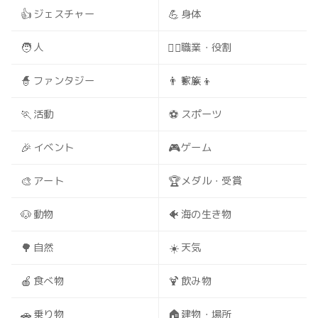
👍
💪
ジェスチャー
身体
🧑
🧑‍⚕️
人
職業・役割
🧙
👨‍👩‍👧‍👦
ファンタジー
家族
🏃
⚽
活動
スポーツ
🎉
🎮
イベント
ゲーム
🎨
🏆
アート
メダル・受賞
🐶
🐠
動物
海の生き物
🌳
☀️
自然
天気
🍎
🍹
食べ物
飲み物
🚗
🏠
乗り物
建物・場所