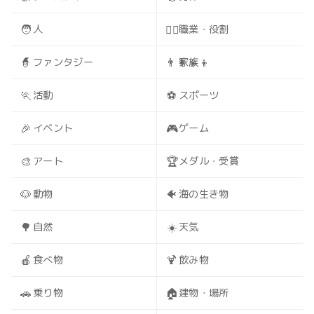
🧑
🧑‍⚕️
人
職業・役割
🧙
👨‍👩‍👧‍👦
ファンタジー
家族
🏃
⚽
活動
スポーツ
🎉
🎮
イベント
ゲーム
🎨
🏆
アート
メダル・受賞
🐶
🐠
動物
海の生き物
🌳
☀️
自然
天気
🍎
🍹
食べ物
飲み物
🚗
🏠
乗り物
建物・場所