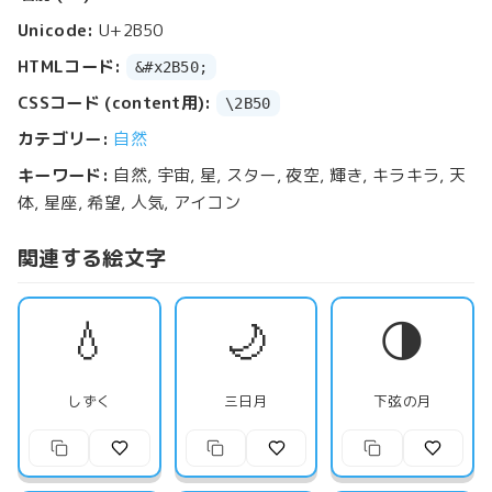
Unicode:
U+2B50
HTMLコード:
&#x2B50;
CSSコード (content用):
\2B50
カテゴリー:
自然
キーワード:
自然, 宇宙, 星, スター, 夜空, 輝き, キラキラ, 天
体, 星座, 希望, 人気, アイコン
関連する絵文字
💧
🌙
🌗
しずく
三日月
下弦の月