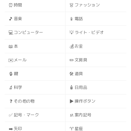
⏰
👗
時間
ファッション
🎵
📱
音楽
電話
💻
💡
コンピューター
ライト・ビデオ
📖
💰
本
お金
✉️
✏️
メール
文房具
🔒
🛠️
鍵
道具
🔬
🧴
科学
日用品
❓
▶️
その他の物
操作ボタン
✅
🚸
記号・マーク
案内記号
➡️
♈
矢印
星座