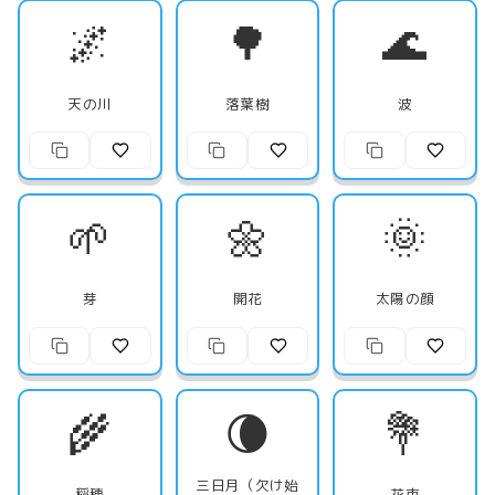
🌌
🌳
🌊
天の川
落葉樹
波
🌱
🌼
🌞
芽
開花
太陽の顔
🌾
🌘
💐
三日月（欠け始
稲穂
花束