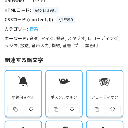
Unicode:
U+1F399
HTMLコード:
&#x1F399;
CSSコード (content用):
\1F399
カテゴリー:
音楽
キーワード:
音楽, マイク, 録音, スタジオ, レコーディング,
ラジオ, 放送, 音声入力, 機材, 音響, プロ, 業務用
関連する絵文字
🔕
📯
🪗
斜線付きベル
ポスタルホルン
アコーディオン