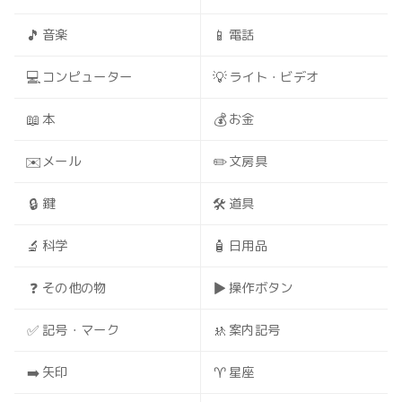
🎵
📱
音楽
電話
💻
💡
コンピューター
ライト・ビデオ
📖
💰
本
お金
✉️
✏️
メール
文房具
🔒
🛠️
鍵
道具
🔬
🧴
科学
日用品
❓
▶️
その他の物
操作ボタン
✅
🚸
記号・マーク
案内記号
➡️
♈
矢印
星座