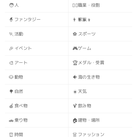
🧑
🧑‍⚕️
人
職業・役割
🧙
👨‍👩‍👧‍👦
ファンタジー
家族
🏃
⚽
活動
スポーツ
🎉
🎮
イベント
ゲーム
🎨
🏆
アート
メダル・受賞
🐶
🐠
動物
海の生き物
🌳
☀️
自然
天気
🍎
🍹
食べ物
飲み物
🚗
🏠
乗り物
建物・場所
⏰
👗
時間
ファッション