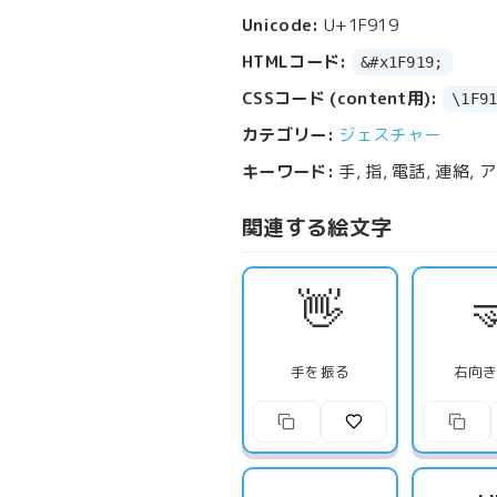
Unicode:
U+1F919
HTMLコード:
&#x1F919;
CSSコード (content用):
\1F9
カテゴリー:
ジェスチャー
キーワード:
手, 指, 電話, 連絡,
関連する絵文字
👋

手を振る
右向