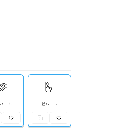
🫶
🫰
ハート
指ハート