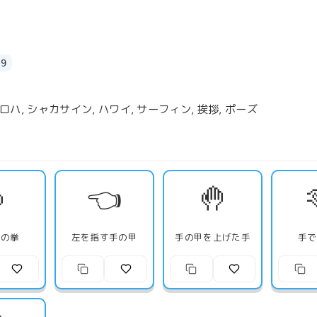
19
 アロハ, シャカサイン, ハワイ, サーフィン, 挨拶, ポーズ

👈
🤚
きの拳
左を指す手の甲
手の甲を上げた手
手で