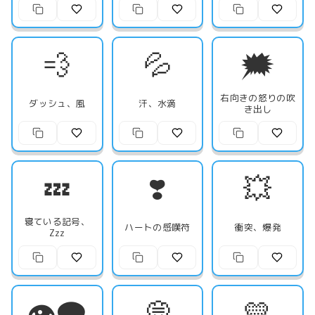
💨
💦
🗯️
右向きの怒りの吹
ダッシュ、風
汗、水滴
き出し
💤
❣️
💥
寝ている記号、
ハートの感嘆符
衝突、爆発
Zzz
👁️‍🗨️
💭
💛