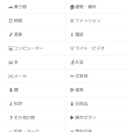
🚗
🏠
乗り物
建物・場所
⏰
👗
時間
ファッション
🎵
📱
音楽
電話
💻
💡
コンピューター
ライト・ビデオ
📖
💰
本
お金
✉️
✏️
メール
文房具
🔒
🛠️
鍵
道具
🔬
🧴
科学
日用品
❓
▶️
その他の物
操作ボタン
✅
🚸
記号・マーク
案内記号