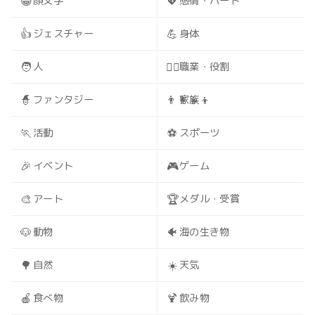
😀
💖
顔文字
感情・ハート
👍
💪
ジェスチャー
身体
🧑
🧑‍⚕️
人
職業・役割
🧙
👨‍👩‍👧‍👦
ファンタジー
家族
🏃
⚽
活動
スポーツ
🎉
🎮
イベント
ゲーム
🎨
🏆
アート
メダル・受賞
🐶
🐠
動物
海の生き物
🌳
☀️
自然
天気
🍎
🍹
食べ物
飲み物