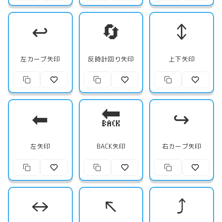
↩️
🔄
↕️
左カーブ矢印
反時計回り矢印
上下矢印
⬅
🔙
↪️
左矢印
BACK矢印
右カーブ矢印
↔
↖
⤴