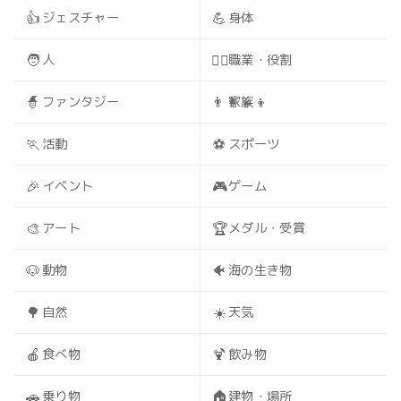
👍
💪
ジェスチャー
身体
🧑
🧑‍⚕️
人
職業・役割
🧙
👨‍👩‍👧‍👦
ファンタジー
家族
🏃
⚽
活動
スポーツ
🎉
🎮
イベント
ゲーム
🎨
🏆
アート
メダル・受賞
🐶
🐠
動物
海の生き物
🌳
☀️
自然
天気
🍎
🍹
食べ物
飲み物
🚗
🏠
乗り物
建物・場所