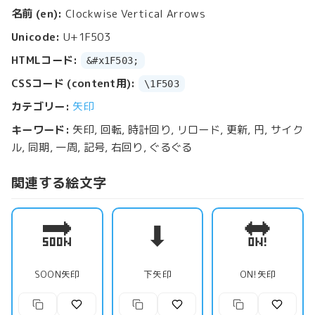
名前 (en):
Clockwise Vertical Arrows
Unicode:
U+1F503
HTMLコード:
&#x1F503;
CSSコード (content用):
\1F503
カテゴリー:
矢印
キーワード:
矢印, 回転, 時計回り, リロード, 更新, 円, サイク
ル, 同期, 一周, 記号, 右回り, ぐるぐる
関連する絵文字
🔜
⬇
🔛
SOON矢印
下矢印
ON!矢印