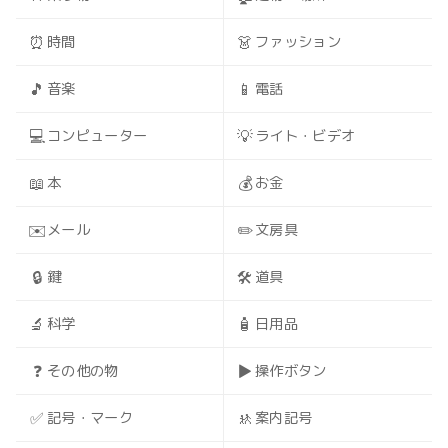
⏰
👗
時間
ファッション
🎵
📱
音楽
電話
💻
💡
コンピューター
ライト・ビデオ
📖
💰
本
お金
✉️
✏️
メール
文房具
🔒
🛠️
鍵
道具
🔬
🧴
科学
日用品
❓
▶️
その他の物
操作ボタン
✅
🚸
記号・マーク
案内記号