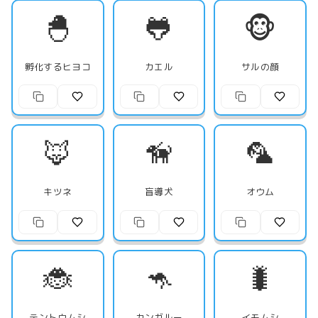
🐣
🐸
🐵
孵化するヒヨコ
カエル
サルの顔
🦊
🦮
🦜
キツネ
盲導犬
オウム
🐞
🦘
🐛
テントウムシ
カンガルー
イモムシ