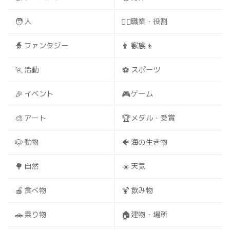
🧑
🧑‍⚕️
人
職業・役割
🧙
👨‍👩‍👧‍👦
ファンタジー
家族
🏃
⚽
活動
スポーツ
🎉
🎮
イベント
ゲーム
🎨
🏆
アート
メダル・受賞
🐶
🐠
動物
海の生き物
🌳
☀️
自然
天気
🍎
🍹
食べ物
飲み物
🚗
🏠
乗り物
建物・場所