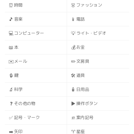
⏰
👗
時間
ファッション
🎵
📱
音楽
電話
💻
💡
コンピューター
ライト・ビデオ
📖
💰
本
お金
✉️
✏️
メール
文房具
🔒
🛠️
鍵
道具
🔬
🧴
科学
日用品
❓
▶️
その他の物
操作ボタン
✅
🚸
記号・マーク
案内記号
➡️
♈
矢印
星座